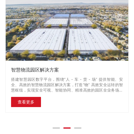
解决方案
全链条陆运解决方
台，围绕“人 - 车 - 货 - 场” 提供智能、安
丰途速运，以科技和数
流园区解决方案，打造“物” 高效安全运转的智
通过物联网、大数据等
全可视、智能协同、精准高效的园区全业务场景
同物流业务场景，形成
户打造从原材料端-生产加
2C ）全流程、系统化
查看更多