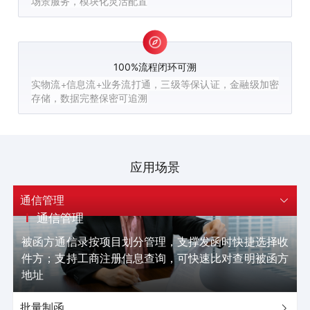
场景服务，模块化灵活配置
100%流程闭环可溯
实物流+信息流+业务流打通，三级等保认证，金融级加密
存储，数据完整保密可追溯
应用场景
通信管理

通信管理
被函方通信录按项目划分管理，支撑发函时快捷选择收
件方；支持工商注册信息查询，可快速比对查明被函方
地址
批量制函
