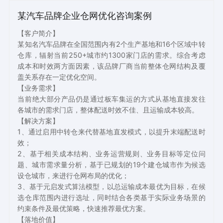
某汽车品牌企业仓网优化咨询案例
【客户简介】
某知名汽车品牌在全国范围内有2个生产基地和16个区域中转
仓库，辐射当前250+城市约1300家门店的需求。综合考虑
成本和时效两方面因素，该品牌厂商当前整体仓网结构及覆
盖关系存在一定优化空间。
【业务需求】
当前绝大部分产品仍是通过板车集运的方式从基地直接发往
各城市的需求门店，整体配送时效不佳、且运输成本较高。
【解决方案】
1、通过启用中转仓来代替基地直发模式，以提升末端配送时
效；
2、基于相关成本结构、业务运营规则、业务目标等定位问
题、城市需求量分析，基于已规划的19个建仓城市作为候选
设仓城市，来进行仓网布局的优化；
3、基于元启发式算法模型，以总运输成本最优为目标，在候
选仓库范围内进行选址，同时结合各类基于实际业务场景的
约束条件及最优策略，快速推荐最优方案。
【落地价值】